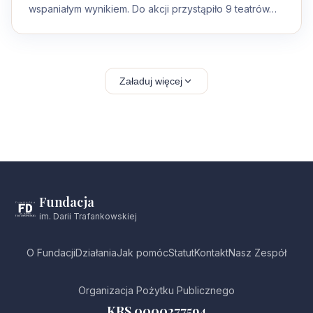
wspaniałym wynikiem. Do akcji przystąpiło 9 teatrów…
Załaduj więcej
Fundacja
im. Darii Trafankowskiej
O Fundacji
Działania
Jak pomóc
Statut
Kontakt
Nasz Zespół
Organizacja Pożytku Publicznego
KRS 0000277594