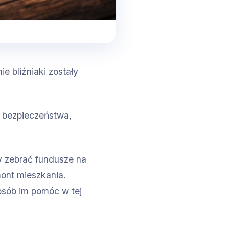
ie bliźniaki zostały
e bezpieczeństwa,
my zebrać fundusze na
ont mieszkania.
posób im pomóc w tej