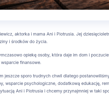
wicz, aktorka i mama Ani i Piotrusia. Jej dziesięcioletn
ziny i środków do życia.
ymczasowo opiekę osoby, która daje im dom i poczuci
t wsparcie finansowe.
iem jeszcze sporo trudnych chwil dlatego postanowiliś
by, wsparcie psychologiczne, dodatkową edukację, rem
tuacją Ani i Piotrusia i chcemy przynajmniej w taki s