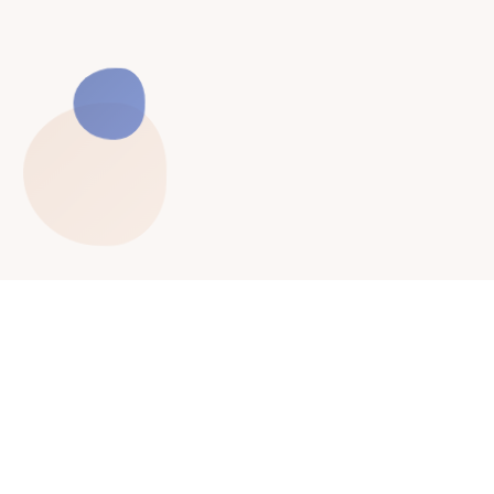
O Fundacji
Fundacja powstała dzięki inicjatywie grupy
przyjaciół zbierających pieniądze na leczenie