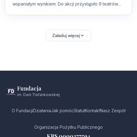
wspaniałym wynikiem. Do akcji przystąpiło 9 teatrów…
Załaduj więcej
Fundacja
im. Darii Trafankowskiej
O Fundacji
Działania
Jak pomóc
Statut
Kontakt
Nasz Zespół
Organizacja Pożytku Publicznego
KRS 0000277594