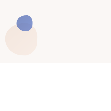
O Fundacji
Fundacja powstała dzięki inicjatywie grupy
przyjaciół zbierających pieniądze na leczenie